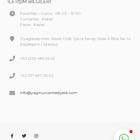
İLETIŞIM BILGILERI
Pazartesi – Cuma : 08:00 – 19:00
Cumartesi : Kapalı
Pazar : Kapalı
Ziyagökalp Mah, İkitelli OSB, Çevre Sanayi Sitesi 4.Blok No: 14
Başakşehir / İstanbul
+90 (212) 485 26 49
+90 537 697 05 02
info@yagmurcanhediyelik.com