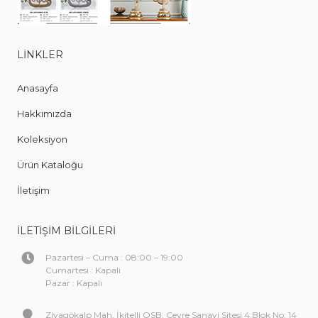
LINKLER
Anasayfa
Hakkımızda
Koleksiyon
Ürün Kataloğu
İletişim
İLETIŞIM BILGILERI
Pazartesi – Cuma : 08:00 – 19:00
Cumartesi : Kapalı
Pazar : Kapalı
Ziyagökalp Mah, İkitelli OSB, Çevre Sanayi Sitesi 4.Blok No: 14