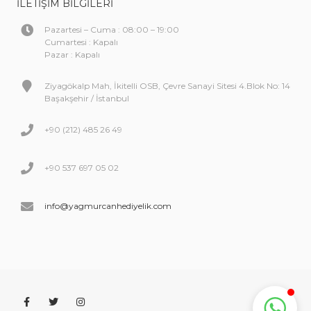
İLETIŞIM BILGILERI
Pazartesi – Cuma : 08:00 – 19:00
Cumartesi : Kapalı
Pazar : Kapalı
Ziyagökalp Mah, İkitelli OSB, Çevre Sanayi Sitesi 4.Blok No: 14
Başakşehir / İstanbul
+90 (212) 485 26 49
+90 537 697 05 02
info@yagmurcanhediyelik.com